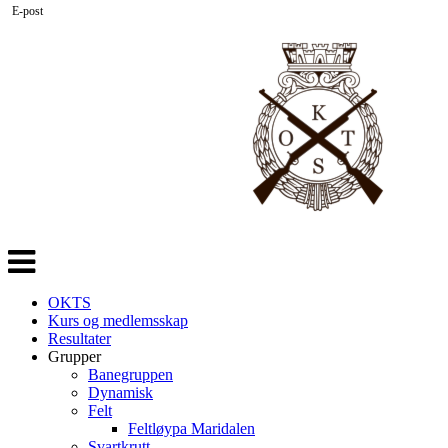
E-post
Veksle
navigasjon
OKTS
Kurs og medlemsskap
Resultater
Grupper
Banegruppen
Dynamisk
Felt
Feltløypa Maridalen
Svartkrutt