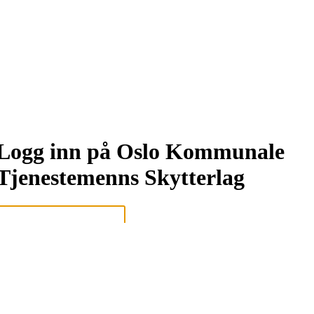
Logg inn på Oslo Kommunale
Tjenestemenns Skytterlag
Logg inn eller registrer deg med din e-postadresse
Neste
eller