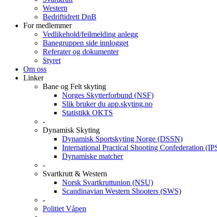
Western
Bedriftidrett DnB
For medlemmer
Vedlikehold/feilmelding anlegg
Banegruppen side innlogget
Referater og dokumenter
Styret
Om oss
Linker
Bane og Felt skyting
Norges Skytterforbund (NSF)
Slik bruker du app.skyting.no
Statistikk OKTS
-
Dynamisk Skyting
Dynamisk Sportskyting Norge (DSSN)
International Practical Shooting Confederation (I
Dynamiske matcher
-
Svartkrutt & Western
Norsk Svartkruttunion (NSU)
Scandinavian Western Shooters (SWS)
-
Politiet Våpen