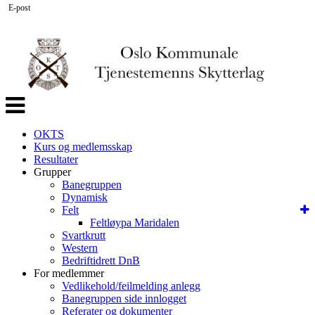
E-post
Veksle
navigasjon
OKTS
Kurs og medlemsskap
Resultater
Grupper
Banegruppen
Dynamisk
Felt
Feltløypa Maridalen
Svartkrutt
Western
Bedriftidrett DnB
For medlemmer
Vedlikehold/feilmelding anlegg
Banegruppen side innlogget
Referater og dokumenter