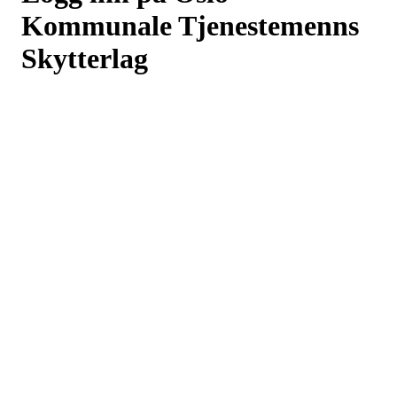
Kommunale Tjenestemenns
Skytterlag
Logg inn eller registrer deg med din e-postadresse
Neste
eller
Logg inn med Google
Logg inn med Idrettens ID