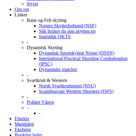
Styret
Om oss
Linker
Bane og Felt skyting
Norges Skytterforbund (NSF)
Slik bruker du app.skyting.no
Statistikk OKTS
-
Dynamisk Skyting
Dynamisk Sportskyting Norge (DSSN)
International Practical Shooting Confederation
(IPSC)
Dynamiske matcher
-
Svartkrutt & Western
Norsk Svartkruttunion (NSU)
Scandinavian Western Shooters (SWS)
-
Politiet Våpen
-
-
Filarkiv
Maridalen
Ekeberg
Booking huler