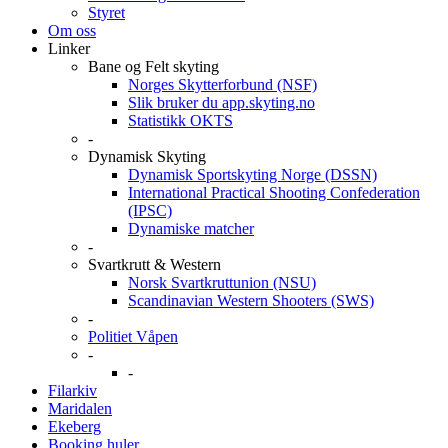
Styret
Om oss
Linker
Bane og Felt skyting
Norges Skytterforbund (NSF)
Slik bruker du app.skyting.no
Statistikk OKTS
-
Dynamisk Skyting
Dynamisk Sportskyting Norge (DSSN)
International Practical Shooting Confederation
(IPSC)
Dynamiske matcher
-
Svartkrutt & Western
Norsk Svartkruttunion (NSU)
Scandinavian Western Shooters (SWS)
-
Politiet Våpen
-
-
Filarkiv
Maridalen
Ekeberg
Booking huler