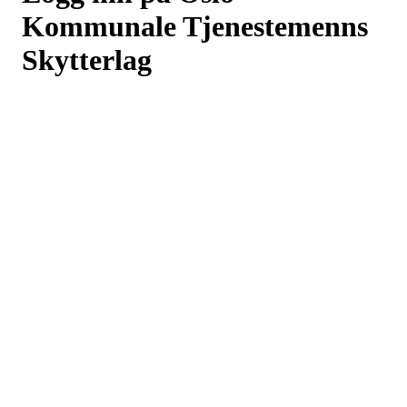
Kommunale Tjenestemenns
Skytterlag
Logg inn eller registrer deg med din e-postadresse
Neste
eller
Logg inn med Google
Logg inn med Idrettens ID