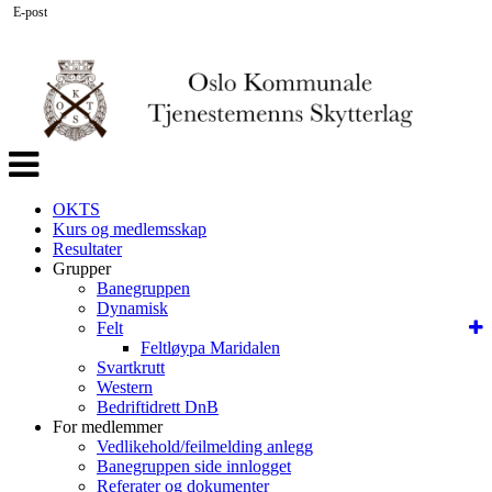
E-post
Veksle
navigasjon
OKTS
Kurs og medlemsskap
Resultater
Grupper
Banegruppen
Dynamisk
Felt
Feltløypa Maridalen
Svartkrutt
Western
Bedriftidrett DnB
For medlemmer
Vedlikehold/feilmelding anlegg
Banegruppen side innlogget
Referater og dokumenter