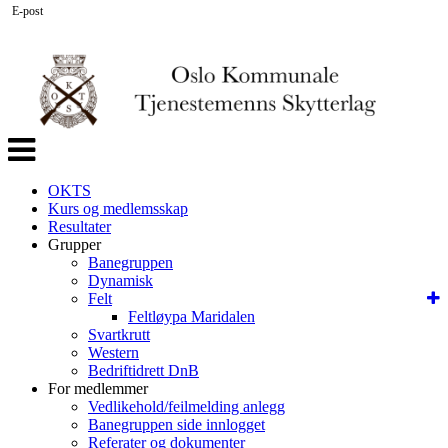
E-post
Veksle
navigasjon
OKTS
Kurs og medlemsskap
Resultater
Grupper
Banegruppen
Dynamisk
Felt
Feltløypa Maridalen
Svartkrutt
Western
Bedriftidrett DnB
For medlemmer
Vedlikehold/feilmelding anlegg
Banegruppen side innlogget
Referater og dokumenter