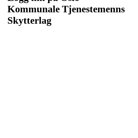
Kommunale Tjenestemenns
Skytterlag
Logg inn eller registrer deg med din e-postadresse
Neste
eller
Logg inn med Google
Logg inn med Idrettens ID