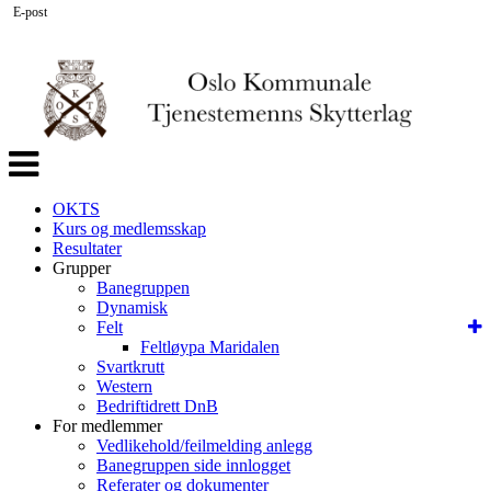
E-post
Veksle
navigasjon
OKTS
Kurs og medlemsskap
Resultater
Grupper
Banegruppen
Dynamisk
Felt
Feltløypa Maridalen
Svartkrutt
Western
Bedriftidrett DnB
For medlemmer
Vedlikehold/feilmelding anlegg
Banegruppen side innlogget
Referater og dokumenter