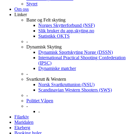
Styret
Om oss
Linker
Bane og Felt skyting
Norges Skytterforbund (NSF)
Slik bruker du app.skyting.no
Statistikk OKTS
-
Dynamisk Skyting
Dynamisk Sportskyting Norge (DSSN)
International Practical Shooting Confederation
(IPSC)
Dynamiske matcher
-
Svartkrutt & Western
Norsk Svartkruttunion (NSU)
Scandinavian Western Shooters (SWS)
-
Politiet Våpen
-
-
Filarkiv
Maridalen
Ekeberg
Booking huler