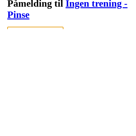
Påmelding til
Ingen trening -
Pinse
Logg inn eller registrer deg med din e-postadresse
Neste
eller
Logg inn med Google
Logg inn med Idrettens ID