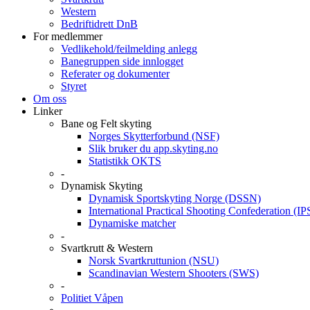
Western
Bedriftidrett DnB
For medlemmer
Vedlikehold/feilmelding anlegg
Banegruppen side innlogget
Referater og dokumenter
Styret
Om oss
Linker
Bane og Felt skyting
Norges Skytterforbund (NSF)
Slik bruker du app.skyting.no
Statistikk OKTS
-
Dynamisk Skyting
Dynamisk Sportskyting Norge (DSSN)
International Practical Shooting Confederation (I
Dynamiske matcher
-
Svartkrutt & Western
Norsk Svartkruttunion (NSU)
Scandinavian Western Shooters (SWS)
-
Politiet Våpen