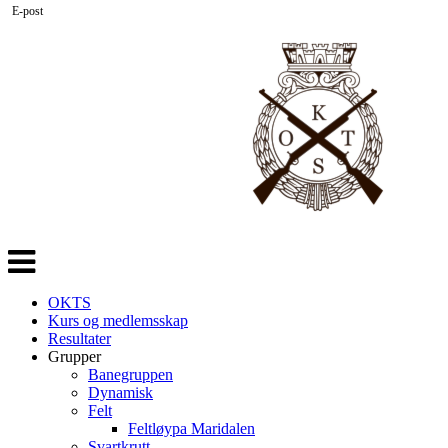
E-post
Veksle
navigasjon
OKTS
Kurs og medlemsskap
Resultater
Grupper
Banegruppen
Dynamisk
Felt
Feltløypa Maridalen
Svartkrutt