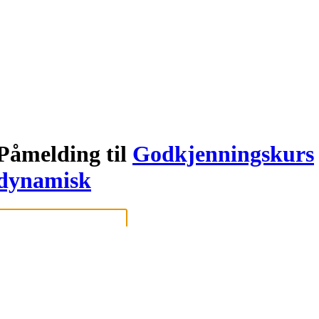
Påmelding til
Godkjenningskurs
dynamisk
Logg inn eller registrer deg med din e-postadresse
Neste
eller