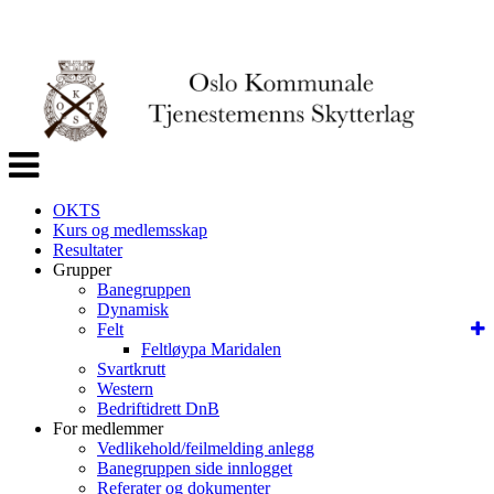
Veksle
navigasjon
OKTS
Kurs og medlemsskap
Resultater
Grupper
Banegruppen
Dynamisk
Felt
Feltløypa Maridalen
Svartkrutt
Western
Bedriftidrett DnB
For medlemmer
Vedlikehold/feilmelding anlegg
Banegruppen side innlogget
Referater og dokumenter