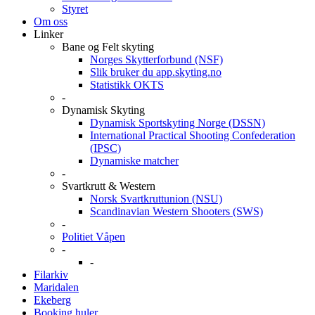
Styret
Om oss
Linker
Bane og Felt skyting
Norges Skytterforbund (NSF)
Slik bruker du app.skyting.no
Statistikk OKTS
-
Dynamisk Skyting
Dynamisk Sportskyting Norge (DSSN)
International Practical Shooting Confederation
(IPSC)
Dynamiske matcher
-
Svartkrutt & Western
Norsk Svartkruttunion (NSU)
Scandinavian Western Shooters (SWS)
-
Politiet Våpen
-
-
Filarkiv
Maridalen
Ekeberg
Booking huler