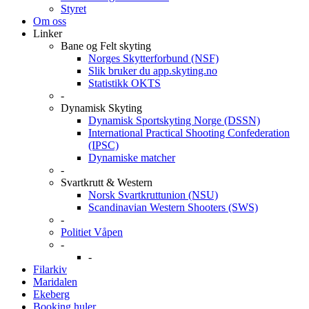
Styret
Om oss
Linker
Bane og Felt skyting
Norges Skytterforbund (NSF)
Slik bruker du app.skyting.no
Statistikk OKTS
-
Dynamisk Skyting
Dynamisk Sportskyting Norge (DSSN)
International Practical Shooting Confederation
(IPSC)
Dynamiske matcher
-
Svartkrutt & Western
Norsk Svartkruttunion (NSU)
Scandinavian Western Shooters (SWS)
-
Politiet Våpen
-
-
Filarkiv
Maridalen
Ekeberg
Booking huler