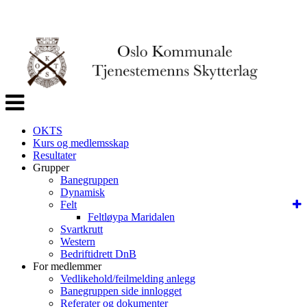
Veksle
navigasjon
OKTS
Kurs og medlemsskap
Resultater
Grupper
Banegruppen
Dynamisk
Felt
Feltløypa Maridalen
Svartkrutt
Western
Bedriftidrett DnB
For medlemmer
Vedlikehold/feilmelding anlegg
Banegruppen side innlogget
Referater og dokumenter