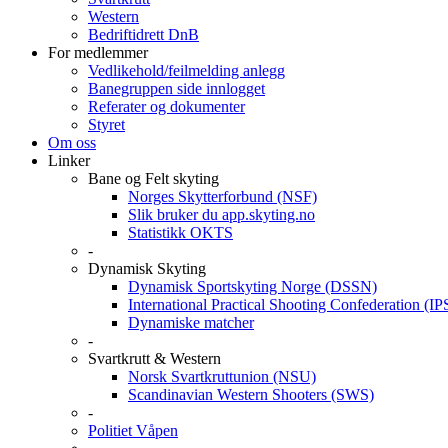
Western
Bedriftidrett DnB
For medlemmer
Vedlikehold/feilmelding anlegg
Banegruppen side innlogget
Referater og dokumenter
Styret
Om oss
Linker
Bane og Felt skyting
Norges Skytterforbund (NSF)
Slik bruker du app.skyting.no
Statistikk OKTS
-
Dynamisk Skyting
Dynamisk Sportskyting Norge (DSSN)
International Practical Shooting Confederation (I
Dynamiske matcher
-
Svartkrutt & Western
Norsk Svartkruttunion (NSU)
Scandinavian Western Shooters (SWS)
-
Politiet Våpen