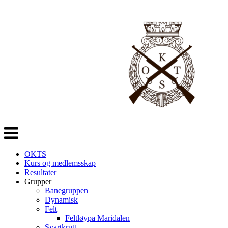
Veksle
navigasjon
OKTS
Kurs og medlemsskap
Resultater
Grupper
Banegruppen
Dynamisk
Felt
Feltløypa Maridalen
Svartkrutt