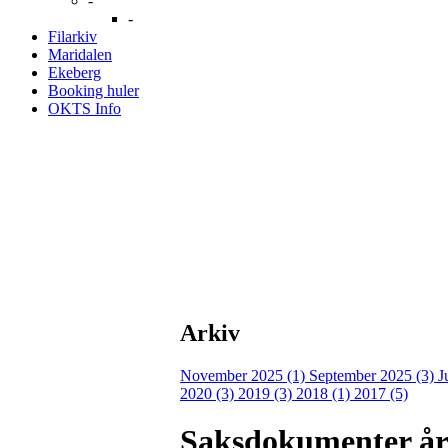
-
-
Filarkiv
Maridalen
Ekeberg
Booking huler
OKTS Info
Arkiv
November 2025 (1)
September 2025 (3)
J
2020 (3)
2019 (3)
2018 (1)
2017 (5)
Saksdokumenter års