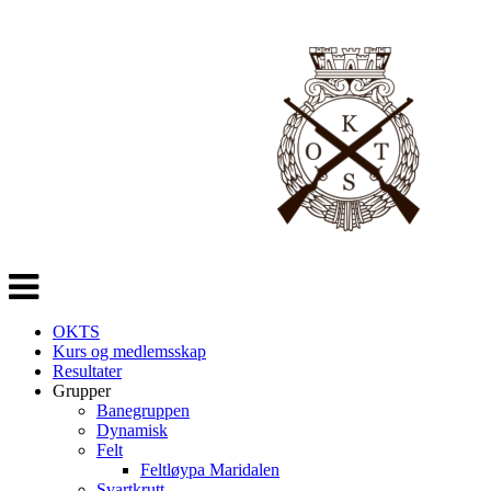
Veksle
navigasjon
OKTS
Kurs og medlemsskap
Resultater
Grupper
Banegruppen
Dynamisk
Felt
Feltløypa Maridalen
Svartkrutt