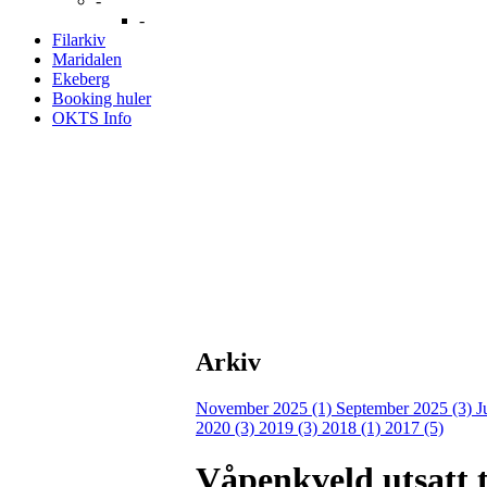
-
-
Filarkiv
Maridalen
Ekeberg
Booking huler
OKTS Info
Arkiv
November 2025 (1)
September 2025 (3)
J
2020 (3)
2019 (3)
2018 (1)
2017 (5)
Våpenkveld utsatt t