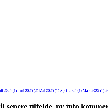
uli 2025 (1)
Juni 2025 (2)
Mai 2025 (1)
April 2025 (1)
Mars 2025 (1)
2
il senere tilfelde, ny info komme