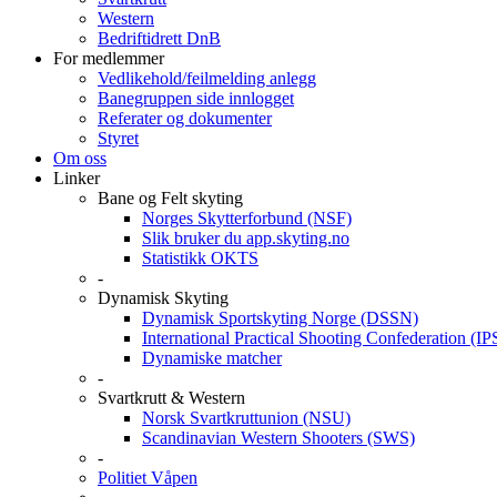
Western
Bedriftidrett DnB
For medlemmer
Vedlikehold/feilmelding anlegg
Banegruppen side innlogget
Referater og dokumenter
Styret
Om oss
Linker
Bane og Felt skyting
Norges Skytterforbund (NSF)
Slik bruker du app.skyting.no
Statistikk OKTS
-
Dynamisk Skyting
Dynamisk Sportskyting Norge (DSSN)
International Practical Shooting Confederation (I
Dynamiske matcher
-
Svartkrutt & Western
Norsk Svartkruttunion (NSU)
Scandinavian Western Shooters (SWS)
-
Politiet Våpen