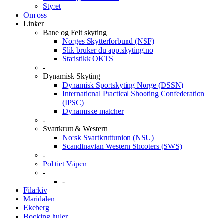
Styret
Om oss
Linker
Bane og Felt skyting
Norges Skytterforbund (NSF)
Slik bruker du app.skyting.no
Statistikk OKTS
-
Dynamisk Skyting
Dynamisk Sportskyting Norge (DSSN)
International Practical Shooting Confederation
(IPSC)
Dynamiske matcher
-
Svartkrutt & Western
Norsk Svartkruttunion (NSU)
Scandinavian Western Shooters (SWS)
-
Politiet Våpen
-
-
Filarkiv
Maridalen
Ekeberg
Booking huler