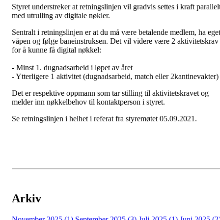
Styret understreker at retningslinjen vil gradvis settes i kraft parallel
med utrulling av digitale nøkler.
Sentralt i retningslinjen er at du må være betalende medlem, ha ege
våpen og følge baneinstruksen. Det vil videre være 2 aktivitetskrav
for å kunne få digital nøkkel:
- Minst 1. dugnadsarbeid i løpet av året
- Ytterligere 1 aktivitet (dugnadsarbeid, match eller 2kantinevakter)
Det er respektive oppmann som tar stilling til aktivitetskravet og
melder inn nøkkelbehov til kontaktperson i styret.
Se retningslinjen i helhet i referat fra styremøtet 05.09.2021.
Arkiv
November 2025 (1)
September 2025 (3)
Juli 2025 (1)
Juni 2025 (2