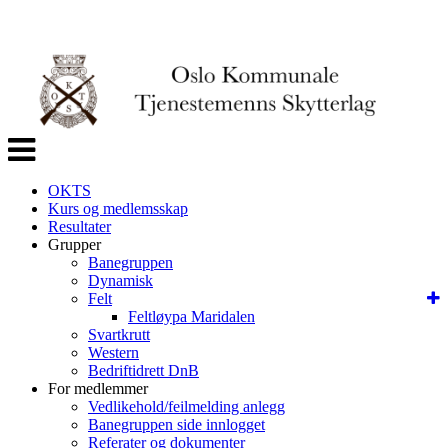
Veksle
navigasjon
OKTS
Kurs og medlemsskap
Resultater
Grupper
Banegruppen
Dynamisk
Felt
Feltløypa Maridalen
Svartkrutt
Western
Bedriftidrett DnB
For medlemmer
Vedlikehold/feilmelding anlegg
Banegruppen side innlogget
Referater og dokumenter